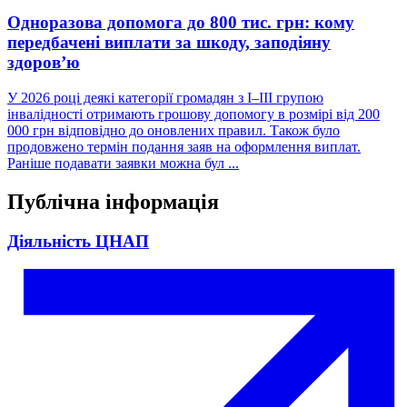
Одноразова допомога до 800 тис. грн: кому
передбачені виплати за шкоду, заподіяну
здоров’ю
У 2026 році деякі категорії громадян з I–III групою
інвалідності отримають грошову допомогу в розмірі від 200
000 грн відповідно до оновлених правил. Також було
продовжено термін подання заяв на оформлення виплат.
Раніше подавати заявки можна бул ...
Публічна інформація
Діяльність ЦНАП