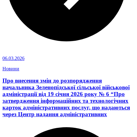
06.03.2026
Новини
Про внесення змін до розпорядження
начальника Зеленопідської сільської військової
адміністрації від 19 січня 2026 року № 6 “Про
затвердження інформаційних та технологічних
карток адміністративних послуг, що надаються
через Центр надання адміністративних