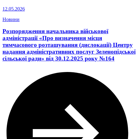
12.05.2026
Новини
Розпорядження начальника військової
адміністрації «Про визначення місця
тимчасового розташування (дислокації) Центру
надання адміністративних послуг Зеленопідської
сільської ради» від 30.12.2025 року №164