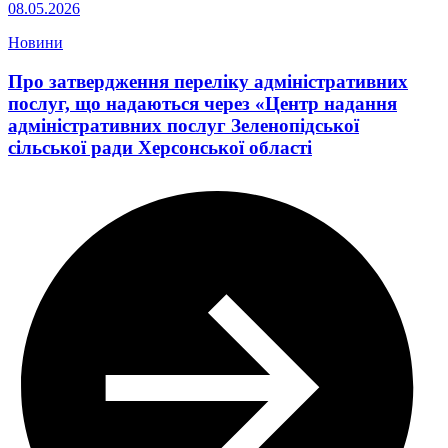
08.05.2026
Новини
Про затвердження переліку адміністративних
послуг, що надаються через «Центр надання
адміністративних послуг Зеленопідської
сільської ради Херсонської області