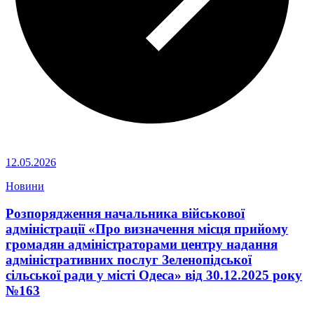
12.05.2026
Новини
Розпорядження начальника військової
адміністрації «Про визначення місця прийому
громадян адміністраторами центру надання
адміністративних послуг Зеленопідської
сільської ради у місті Одеса» від 30.12.2025 року
№163