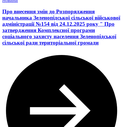
Новини
Про внесення змін до Розпорядження
начальника Зеленопідської сільської військової
адміністрації №154 від 24.12.2025 року " Про
затвердження Комплексної програми
соціального захисту населення Зеленопідської
сільської ради територіальної громади