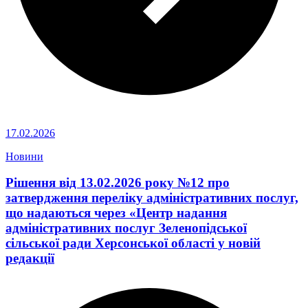
17.02.2026
Новини
Рішення від 13.02.2026 року №12 про
затвердження переліку адміністративних послуг,
що надаються через «Центр надання
адміністративних послуг Зеленопідської
сільської ради Херсонської області у новій
редакції